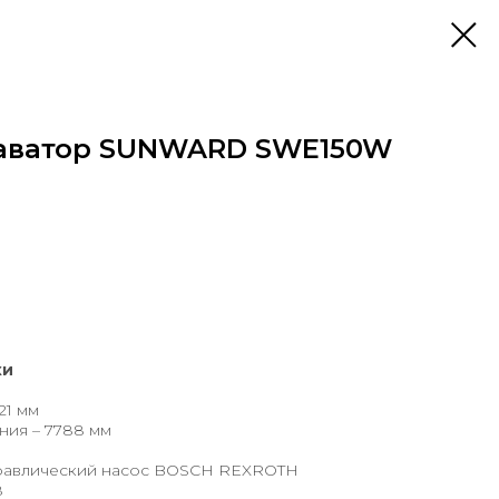
каватор SUNWARD SWE150W
ки
21 мм
ния – 7788 мм
равлический насос BOSCH REXROTH
8