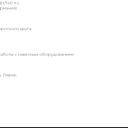
т/140 л.с.
ермания)
оротного круга
 работы с навесным оборудованием
а, Пермь